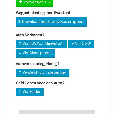
Toevoegen €5
Wegenbelasting per Kwartaal
Download het Gratis Basisrapport
Auto Verkopen?
Via IkWilVanMijnAutoAf
Via OSW
Via Marktplaats
Autoverzekering Nodig?
Vergelijk op Independer
Geld Lenen voor een Auto?
Via Findio