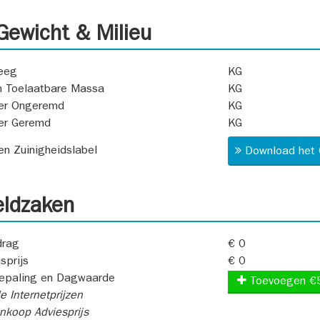
ewicht & Milieu
eeg
KG
 Toelaatbare Massa
KG
er Ongeremd
KG
er Geremd
KG
 en Zuinigheidslabel
Download het 
ldzaken
rag
€ 0
sprijs
€ 0
epaling en Dagwaarde
Toevoegen €
e Internetprijzen
koop Adviesprijs