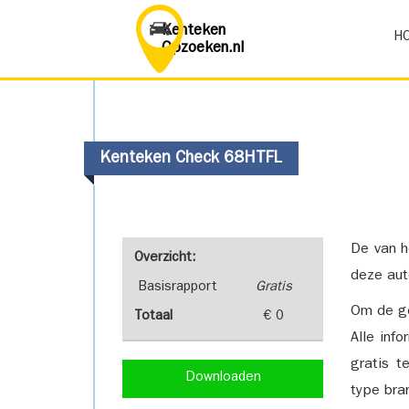
Kenteken
H
Opzoeken.nl
Kenteken Check 68HTFL
De van h
Overzicht:
deze aut
Basisrapport
Gratis
Om de ge
Totaal
€ 0
Alle inf
gratis t
Downloaden
type bra