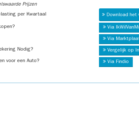
swaarde Prijzen
asting per Kwartaal
Download het 
kopen?
Via IkWilVanM
Via Marktplaa
ekering Nodig?
Vergelijk op 
en voor een Auto?
Via Findio