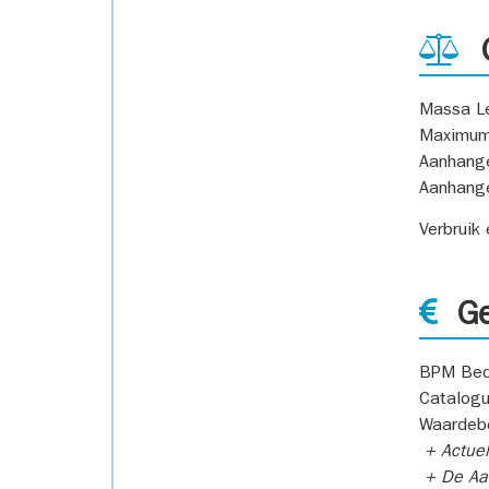
G
Massa L
Maximum
Aanhang
Aanhang
Verbruik
Ge
BPM Bed
Catalogu
Waardeb
+ Actuel
+ De Aan