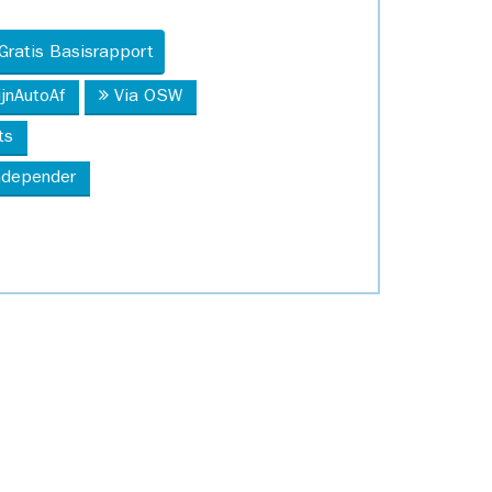
Gratis Basisrapport
ijnAutoAf
Via OSW
ts
Independer