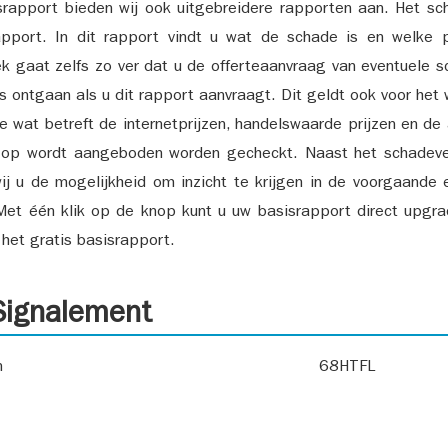
srapport bieden wij ook uitgebreidere rapporten aan. Het sch
pport. In dit rapport vindt u wat de schade is en welke 
k gaat zelfs zo ver dat u de offerteaanvraag van eventuele sch
ks ontgaan als u dit rapport aanvraagt. Dit geldt ook voor het 
ie wat betreft de internetprijzen, handelswaarde prijzen en de
 op wordt aangeboden worden gecheckt. Naast het schadeve
ij u de mogelijkheid om inzicht te krijgen in de voorgaande 
et één klik op de knop kunt u uw basisrapport direct upgra
het gratis basisrapport.
ignalement
n
68HTFL