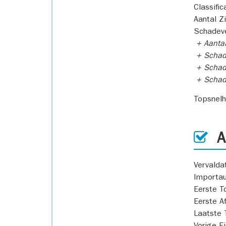
Classific
Aantal Z
Schadeve
+ Aanta
+ Schad
+ Schad
+ Scha
Topsnel
AP
Vervald
Importa
Eerste T
Eerste A
Laatste 