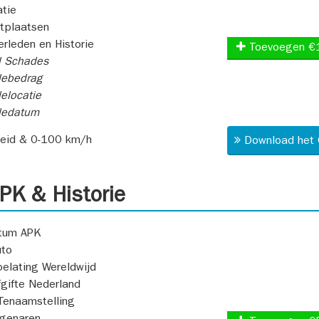
atie
itplaatsen
rleden en Historie
Toevoegen €
l Schades
ebedrag
elocatie
dedatum
heid & 0-100 km/h
Download het 
K & Historie
atum APK
uto
oelating Wereldwijd
fgifte Nederland
Tenaamstelling