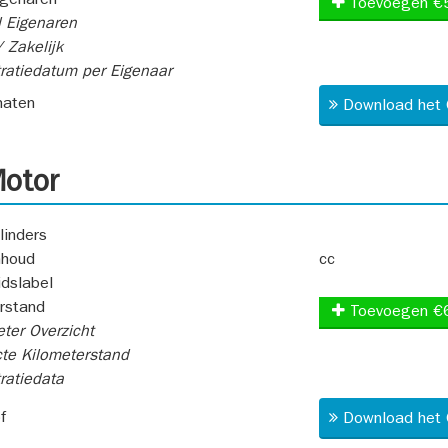
igenaren
Toevoegen €
 Eigenaren
 Zakelijk
ratiedatum per Eigenaar
aten
Download het 
otor
linders
nhoud
cc
idslabel
rstand
Toevoegen €
ter Overzicht
te Kilometerstand
ratiedata
f
Download het 