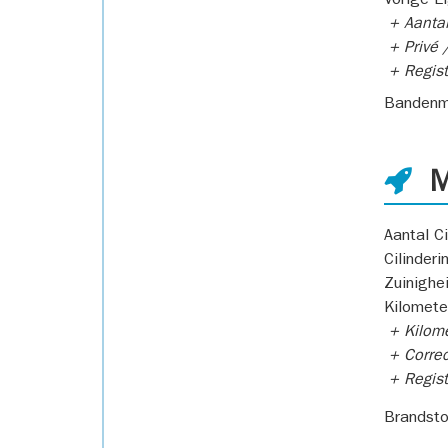
Vorige E
+ Aantal
+ Privé /
+ Regist
Bandenm
M
Aantal Ci
Cilinderi
Zuinighe
Kilomete
+ Kilome
+ Correc
+ Regist
Brandsto