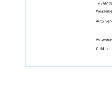
+ Handel
Wegenbel
Auto Ver
Autoverz
Geld Len