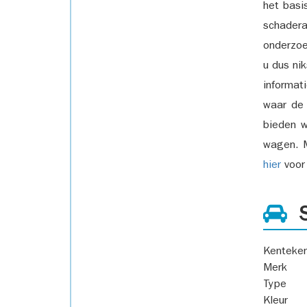
het basi
schadera
onderzoe
u dus ni
informat
waar de
bieden w
wagen. M
hier
voor 
S
Kenteke
Merk
Type
Kleur