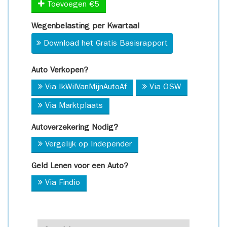
Toevoegen €5
Wegenbelasting per Kwartaal
Download het Gratis Basisrapport
Auto Verkopen?
Via IkWilVanMijnAutoAf
Via OSW
Via Marktplaats
Autoverzekering Nodig?
Vergelijk op Independer
Geld Lenen voor een Auto?
Via Findio