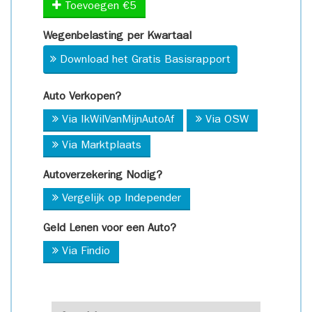
Toevoegen €5
Wegenbelasting per Kwartaal
Download het Gratis Basisrapport
Auto Verkopen?
Via IkWilVanMijnAutoAf
Via OSW
Via Marktplaats
Autoverzekering Nodig?
Vergelijk op Independer
Geld Lenen voor een Auto?
Via Findio