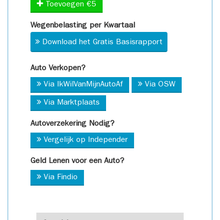
Toevoegen €5
Wegenbelasting per Kwartaal
Download het Gratis Basisrapport
Auto Verkopen?
Via IkWilVanMijnAutoAf
Via OSW
Via Marktplaats
Autoverzekering Nodig?
Vergelijk op Independer
Geld Lenen voor een Auto?
Via Findio