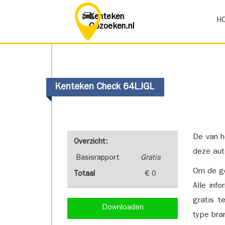
Kenteken
H
Opzoeken.nl
Kenteken Check 64LJGL
De van h
Overzicht:
deze aut
Basisrapport
Gratis
Om de ge
Totaal
€ 0
Alle inf
gratis t
Downloaden
type bra