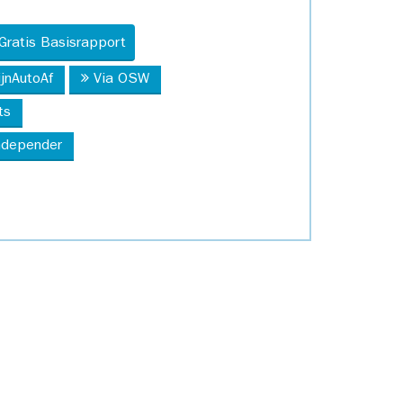
Gratis Basisrapport
ijnAutoAf
Via OSW
ts
Independer