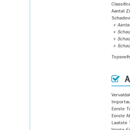
Classific
Aantal Z
Schadeve
+ Aanta
+ Schad
+ Schad
+ Scha
Topsnel
AP
Vervald
Importa
Eerste T
Eerste A
Laatste 