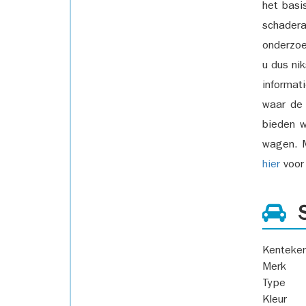
het basi
schadera
onderzoe
u dus ni
informat
waar de
bieden w
wagen. M
hier
voor 
S
Kenteke
Merk
Type
Kleur