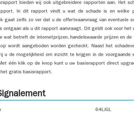
srapport bieden wij ook uitgebreidere rapporten aan. Het sch
pport. In dit rapport vindt u wat de schade is en welke 
k gaat zelfs zo ver dat u de offerteaanvraag van eventuele sch
ks ontgaan als u dit rapport aanvraagt. Dit geldt ook voor het 
ie wat betreft de internetprijzen, handelswaarde prijzen en de
 op wordt aangeboden worden gecheckt. Naast het schadeve
ij u de mogelijkheid om inzicht te krijgen in de voorgaande 
et één klik op de knop kunt u uw basisrapport direct upgra
het gratis basisrapport.
ignalement
n
64LJGL