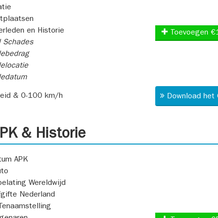
atie
itplaatsen
rleden en Historie
Toevoegen €
l Schades
ebedrag
elocatie
dedatum
heid & 0-100 km/h
Download het 
K & Historie
atum APK
uto
oelating Wereldwijd
fgifte Nederland
Tenaamstelling