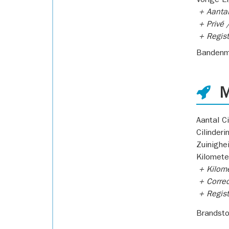
Vorige E
+ Aantal
+ Privé /
+ Regist
Bandenm
M
Aantal Ci
Cilinderi
Zuinighe
Kilomete
+ Kilome
+ Correc
+ Regist
Brandsto