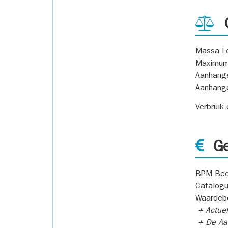
G
Massa L
Maximum
Aanhang
Aanhang
Verbruik
Ge
BPM Bed
Catalogu
Waardeb
+ Actuel
+ De Aan