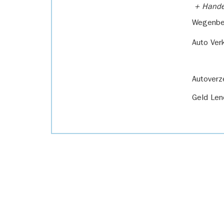
+ Handel
Wegenbel
Auto Ver
Autoverz
Geld Len