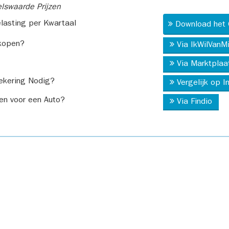
swaarde Prijzen
asting per Kwartaal
Download het 
kopen?
Via IkWilVanM
Via Marktplaa
ekering Nodig?
Vergelijk op 
en voor een Auto?
Via Findio