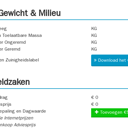
ewicht & Milieu
eeg
KG
 Toelaatbare Massa
KG
er Ongeremd
KG
er Geremd
KG
 en Zuinigheidslabel
Download het 
ldzaken
rag
€ 0
sprijs
€ 0
epaling en Dagwaarde
Toevoegen €
e Internetprijzen
koop Adviesprijs