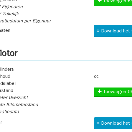
igenaren
Toevoegen €
 Eigenaren
 Zakelijk
ratiedatum per Eigenaar
aten
Download het 
otor
linders
nhoud
cc
idslabel
rstand
Toevoegen €
ter Overzicht
te Kilometerstand
ratiedata
f
Download het 