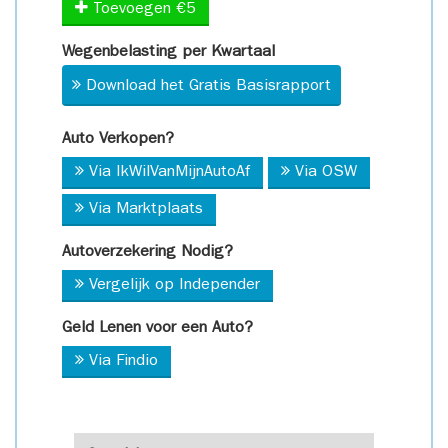
Toevoegen €5
Wegenbelasting per Kwartaal
Download het Gratis Basisrapport
Auto Verkopen?
Via IkWilVanMijnAutoAf
Via OSW
Via Marktplaats
Autoverzekering Nodig?
Vergelijk op Independer
Geld Lenen voor een Auto?
Via Findio