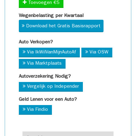
Toevoegen €5
Wegenbelasting per Kwartaal
Download het Gratis Basisrapport
Auto Verkopen?
Via IkWilVanMijnAutoAf
Via OSW
Via Marktplaats
Autoverzekering Nodig?
Vergelijk op Independer
Geld Lenen voor een Auto?
Via Findio