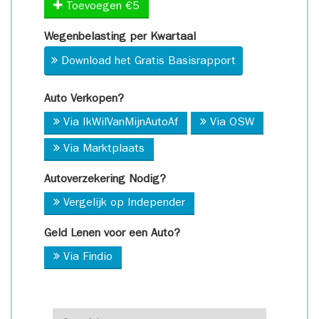
Toevoegen €5
Wegenbelasting per Kwartaal
Download het Gratis Basisrapport
Auto Verkopen?
Via IkWilVanMijnAutoAf
Via OSW
Via Marktplaats
Autoverzekering Nodig?
Vergelijk op Independer
Geld Lenen voor een Auto?
Via Findio