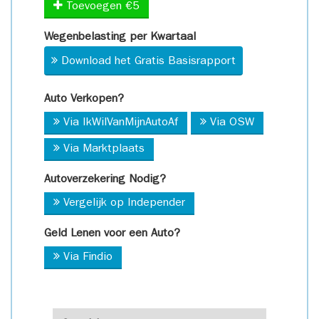
Toevoegen €5
Wegenbelasting per Kwartaal
Download het Gratis Basisrapport
Auto Verkopen?
Via IkWilVanMijnAutoAf
Via OSW
Via Marktplaats
Autoverzekering Nodig?
Vergelijk op Independer
Geld Lenen voor een Auto?
Via Findio