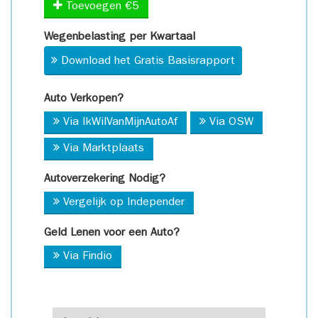
Toevoegen €5
Wegenbelasting per Kwartaal
Download het Gratis Basisrapport
Auto Verkopen?
Via IkWilVanMijnAutoAf
Via OSW
Via Marktplaats
Autoverzekering Nodig?
Vergelijk op Independer
Geld Lenen voor een Auto?
Via Findio