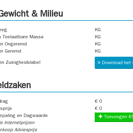
ewicht & Milieu
eeg
KG
 Toelaatbare Massa
KG
er Ongeremd
KG
er Geremd
KG
 en Zuinigheidslabel
Download het 
ldzaken
rag
€ 0
sprijs
€ 0
epaling en Dagwaarde
Toevoegen €
e Internetprijzen
koop Adviesprijs