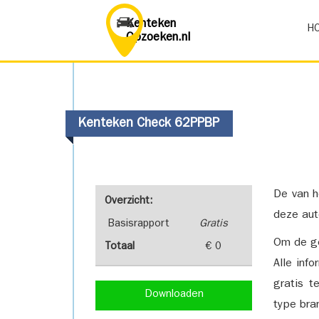
Kenteken
H
Opzoeken.nl
Kenteken Check 62PPBP
De van h
Overzicht:
deze aut
Basisrapport
Gratis
Om de ge
Totaal
€ 0
Alle inf
gratis t
Downloaden
type bra