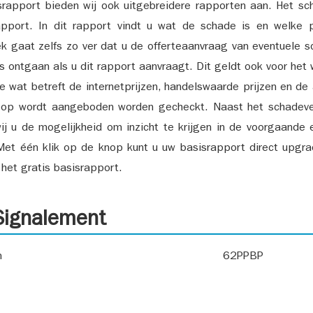
srapport bieden wij ook uitgebreidere rapporten aan. Het sch
pport. In dit rapport vindt u wat de schade is en welke 
k gaat zelfs zo ver dat u de offerteaanvraag van eventuele sch
ks ontgaan als u dit rapport aanvraagt. Dit geldt ook voor het 
ie wat betreft de internetprijzen, handelswaarde prijzen en de
 op wordt aangeboden worden gecheckt. Naast het schadeve
ij u de mogelijkheid om inzicht te krijgen in de voorgaande 
et één klik op de knop kunt u uw basisrapport direct upgra
het gratis basisrapport.
ignalement
n
62PPBP