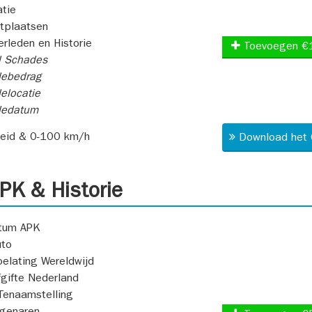
atie
itplaatsen
rleden en Historie
Toevoegen €
l Schades
ebedrag
elocatie
dedatum
heid & 0-100 km/h
Download het 
K & Historie
atum APK
uto
oelating Wereldwijd
fgifte Nederland
Tenaamstelling