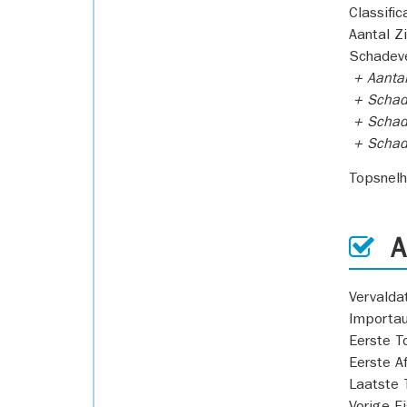
Classific
Aantal Z
Schadeve
+ Aanta
+ Schad
+ Schad
+ Scha
Topsnel
AP
Vervald
Importa
Eerste T
Eerste A
Laatste 