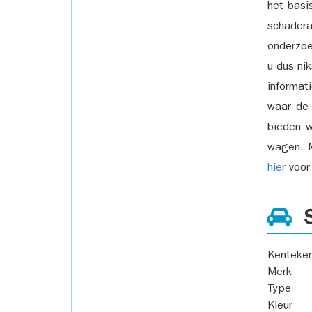
het basi
schadera
onderzoe
u dus ni
informat
waar de
bieden w
wagen. M
hier
voor 
S
Kenteke
Merk
Type
Kleur