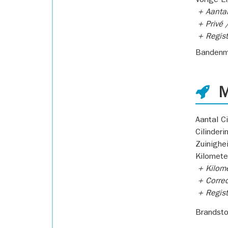
Vorige E
+ Aantal
+ Privé /
+ Regist
Bandenm
M
Aantal Ci
Cilinderi
Zuinighe
Kilomete
+ Kilome
+ Correc
+ Regist
Brandsto