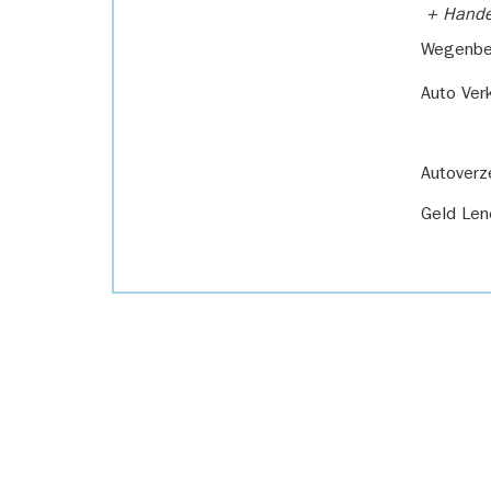
+ Handel
Wegenbel
Auto Ver
Autoverz
Geld Len