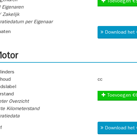
igenaren
Toevoegen €
 Eigenaren
 Zakelijk
ratiedatum per Eigenaar
aten
Download het 
otor
linders
nhoud
cc
idslabel
rstand
Toevoegen €
ter Overzicht
te Kilometerstand
ratiedata
f
Download het 