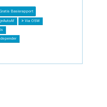
Gratis Basisrapport
ijnAutoAf
Via OSW
ts
Independer