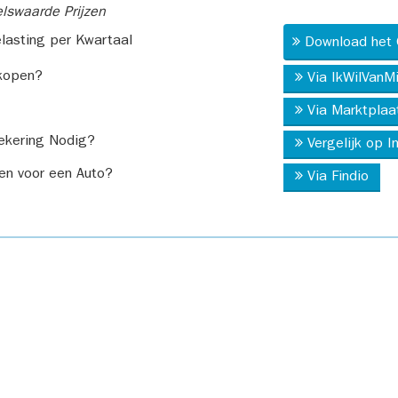
swaarde Prijzen
asting per Kwartaal
Download het 
kopen?
Via IkWilVanM
Via Marktplaa
ekering Nodig?
Vergelijk op 
en voor een Auto?
Via Findio