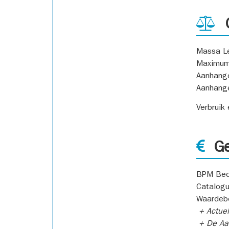
G
Massa L
Maximum
Aanhang
Aanhang
Verbruik
Ge
BPM Bed
Catalogu
Waardeb
+ Actuel
+ De Aan