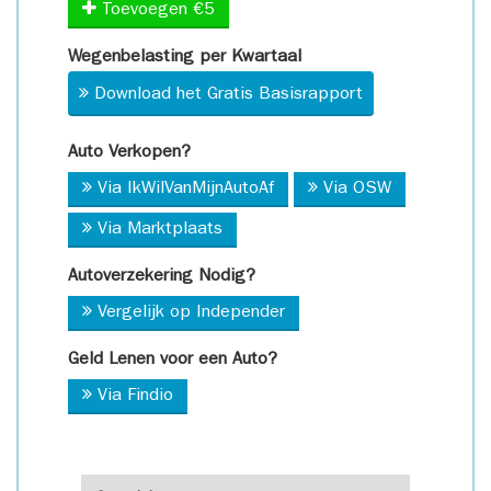
Toevoegen €5
Wegenbelasting per Kwartaal
Download het Gratis Basisrapport
Auto Verkopen?
Via IkWilVanMijnAutoAf
Via OSW
Via Marktplaats
Autoverzekering Nodig?
Vergelijk op Independer
Geld Lenen voor een Auto?
Via Findio