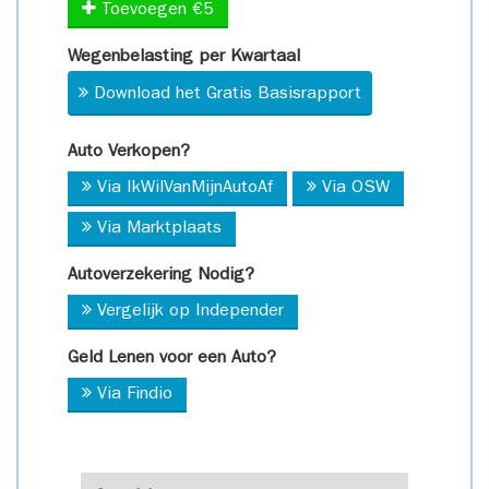
Toevoegen €5
Wegenbelasting per Kwartaal
Download het Gratis Basisrapport
Auto Verkopen?
Via IkWilVanMijnAutoAf
Via OSW
Via Marktplaats
Autoverzekering Nodig?
Vergelijk op Independer
Geld Lenen voor een Auto?
Via Findio