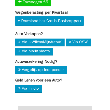
Toevoegen €5
Wegenbelasting per Kwartaal
Download het Gratis Basisrapport
Auto Verkopen?
Via IkWilVanMijnAutoAf
Via OSW
Via Marktplaats
Autoverzekering Nodig?
Vergelijk op Independer
Geld Lenen voor een Auto?
Via Findio