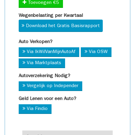
Toevoegen €5
Wegenbelasting per Kwartaal
Download het Gratis Basisrapport
Auto Verkopen?
Via IkWilVanMijnAutoAf
Via OSW
Via Marktplaats
Autoverzekering Nodig?
Vergelijk op Independer
Geld Lenen voor een Auto?
Via Findio