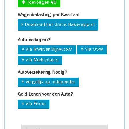
Toevoegen €5
Wegenbelasting per Kwartaal
Download het Gratis Basisrapport
Auto Verkopen?
Via IkWilVanMijnAutoAf
Via OSW
Via Marktplaats
Autoverzekering Nodig?
Vergelijk op Independer
Geld Lenen voor een Auto?
Via Findio