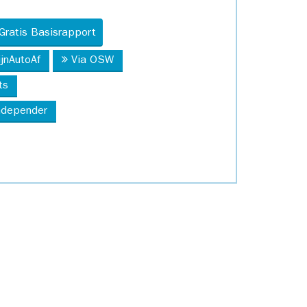
Gratis Basisrapport
ijnAutoAf
Via OSW
ts
Independer