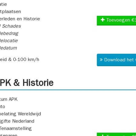
atie
itplaatsen
rleden en Historie
Toevoegen €
l Schades
ebedrag
elocatie
dedatum
heid & 0-100 km/h
Download het 
K & Historie
atum APK
uto
oelating Wereldwijd
fgifte Nederland
Tenaamstelling