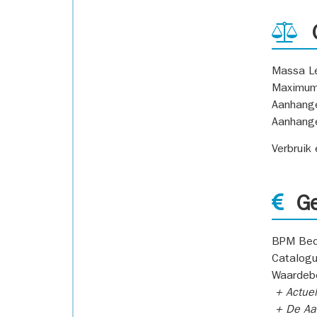
G
Massa L
Maximum
Aanhang
Aanhang
Verbruik
Ge
BPM Bed
Catalogu
Waardeb
+ Actuel
+ De Aan