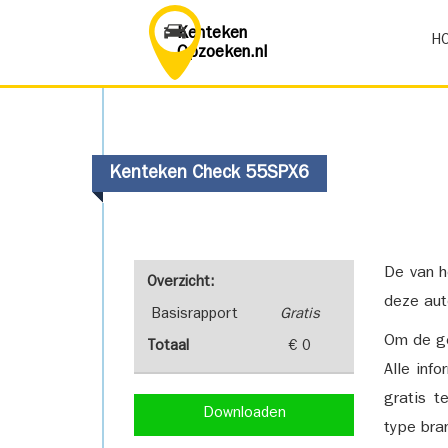
Kenteken
H
Opzoeken.nl
Kenteken Check 55SPX6
De van h
Overzicht:
deze aut
Basisrapport
Gratis
Om de ge
Totaal
€ 0
Alle inf
gratis t
Downloaden
type bra