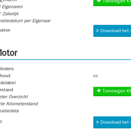
igenaren
Toevoegen €
 Eigenaren
 Zakelijk
ratiedatum per Eigenaar
aten
Download het 
otor
linders
nhoud
cc
idslabel
rstand
Toevoegen €
ter Overzicht
te Kilometerstand
ratiedata
f
Download het 