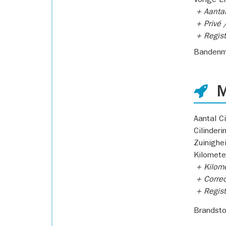
Vorige E
+ Aantal
+ Privé /
+ Regist
Bandenm
M
Aantal Ci
Cilinderi
Zuinighe
Kilomete
+ Kilome
+ Correc
+ Regist
Brandsto