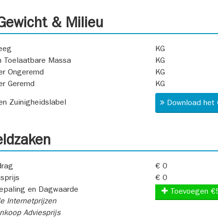
ewicht & Milieu
eeg
KG
 Toelaatbare Massa
KG
er Ongeremd
KG
er Geremd
KG
 en Zuinigheidslabel
Download het 
ldzaken
rag
€ 0
sprijs
€ 0
epaling en Dagwaarde
Toevoegen €
e Internetprijzen
koop Adviesprijs