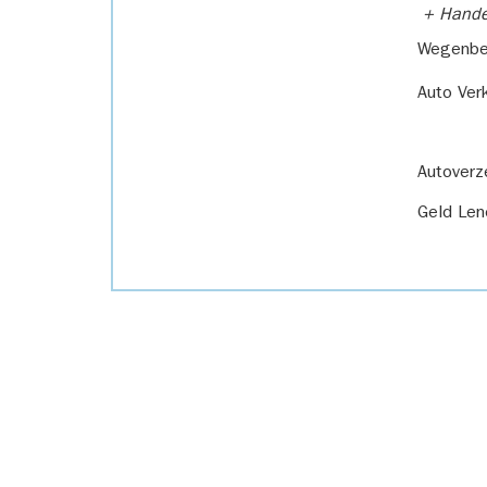
+ Handel
Wegenbel
Auto Ver
Autoverz
Geld Len