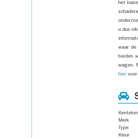
het basi
schadera
onderzoe
u dus ni
informat
waar de
bieden w
wagen. M
hier
voor 
S
Kenteke
Merk
Type
Kleur