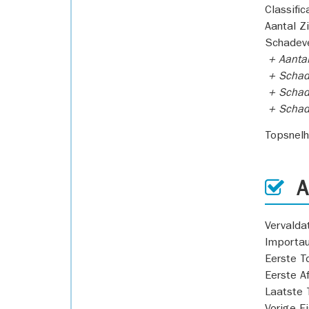
Classific
Aantal Z
Schadeve
+ Aanta
+ Schad
+ Schad
+ Scha
Topsnel
AP
Vervald
Importa
Eerste T
Eerste A
Laatste 