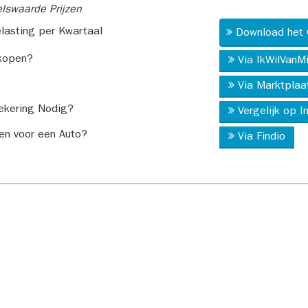
swaarde Prijzen
asting per Kwartaal
Download het 
kopen?
Via IkWilVanM
Via Marktplaa
ekering Nodig?
Vergelijk op 
en voor een Auto?
Via Findio