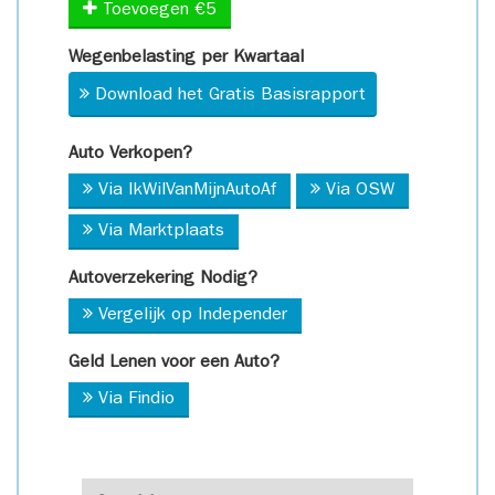
Toevoegen €5
Wegenbelasting per Kwartaal
Download het Gratis Basisrapport
Auto Verkopen?
Via IkWilVanMijnAutoAf
Via OSW
Via Marktplaats
Autoverzekering Nodig?
Vergelijk op Independer
Geld Lenen voor een Auto?
Via Findio