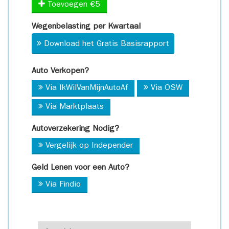
Toevoegen €5
Wegenbelasting per Kwartaal
Download het Gratis Basisrapport
Auto Verkopen?
Via IkWilVanMijnAutoAf
Via OSW
Via Marktplaats
Autoverzekering Nodig?
Vergelijk op Independer
Geld Lenen voor een Auto?
Via Findio