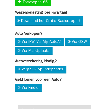
Toevoegen €5
Wegenbelasting per Kwartaal
Download het Gratis Basisrapport
Auto Verkopen?
Via IkWilVanMijnAutoAf
Via OSW
Via Marktplaats
Autoverzekering Nodig?
Vergelijk op Independer
Geld Lenen voor een Auto?
Via Findio