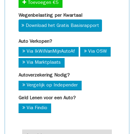
Toevoegen €5
Wegenbelasting per Kwartaal
Download het Gratis Basisrapport
Auto Verkopen?
Via IkWilVanMijnAutoAf
Via OSW
Via Marktplaats
Autoverzekering Nodig?
Vergelijk op Independer
Geld Lenen voor een Auto?
Via Findio