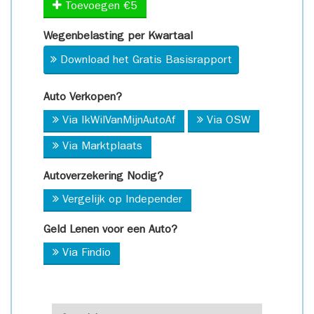
Toevoegen €5
Wegenbelasting per Kwartaal
Download het Gratis Basisrapport
Auto Verkopen?
Via IkWilVanMijnAutoAf
Via OSW
Via Marktplaats
Autoverzekering Nodig?
Vergelijk op Independer
Geld Lenen voor een Auto?
Via Findio