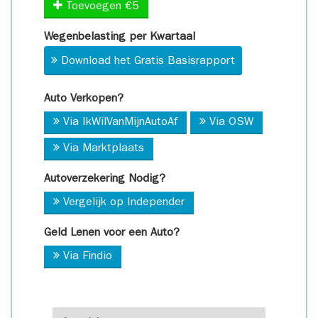
Toevoegen €5
Wegenbelasting per Kwartaal
Download het Gratis Basisrapport
Auto Verkopen?
Via IkWilVanMijnAutoAf
Via OSW
Via Marktplaats
Autoverzekering Nodig?
Vergelijk op Independer
Geld Lenen voor een Auto?
Via Findio