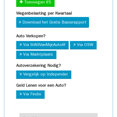
Toevoegen €5
Wegenbelasting per Kwartaal
Download het Gratis Basisrapport
Auto Verkopen?
Via IkWilVanMijnAutoAf
Via OSW
Via Marktplaats
Autoverzekering Nodig?
Vergelijk op Independer
Geld Lenen voor een Auto?
Via Findio