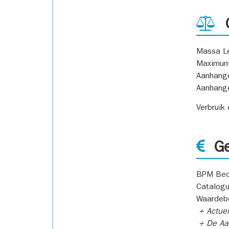
G
Massa L
Maximum
Aanhang
Aanhang
Verbruik
Ge
BPM Bed
Catalogu
Waardeb
+ Actuel
+ De Aan