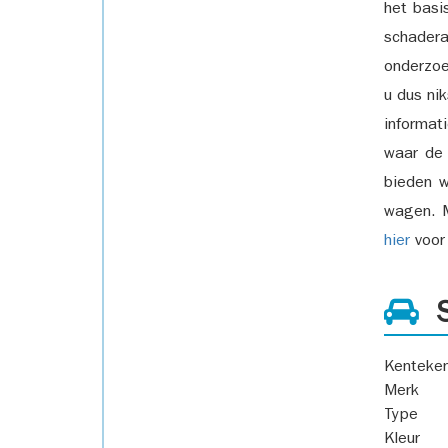
het basi
schadera
onderzoe
u dus ni
informat
waar de
bieden w
wagen. M
hier
voor 
S
Kenteke
Merk
Type
Kleur