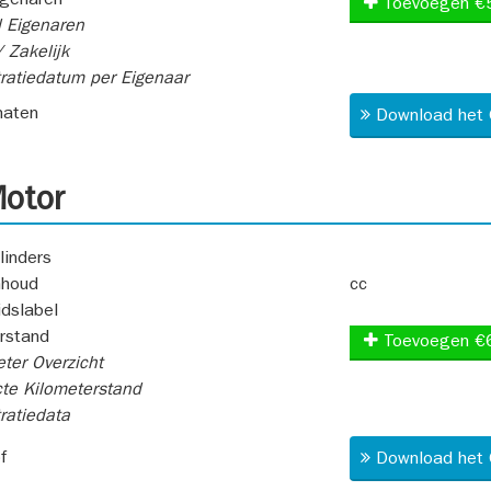
igenaren
Toevoegen €
 Eigenaren
 Zakelijk
ratiedatum per Eigenaar
aten
Download het 
otor
linders
nhoud
cc
idslabel
rstand
Toevoegen €
ter Overzicht
te Kilometerstand
ratiedata
f
Download het 