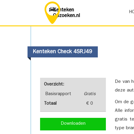
Kenteken
H
Opzoeken.nl
Kenteken Check 4SRJ49
De van h
Overzicht:
deze aut
Basisrapport
Gratis
Om de ge
Totaal
€ 0
Alle inf
gratis t
Downloaden
type bra