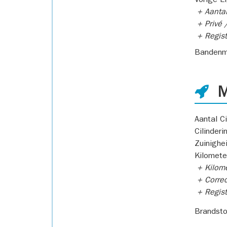
Vorige E
+ Aantal
+ Privé /
+ Regist
Bandenm
M
Aantal Ci
Cilinderi
Zuinighe
Kilomete
+ Kilome
+ Correc
+ Regist
Brandsto