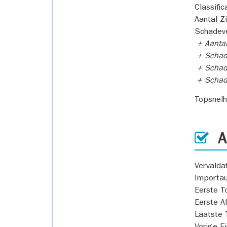
Classific
Aantal Z
Schadeve
+ Aanta
+ Schad
+ Schad
+ Scha
Topsnel
AP
Vervald
Importa
Eerste T
Eerste A
Laatste 