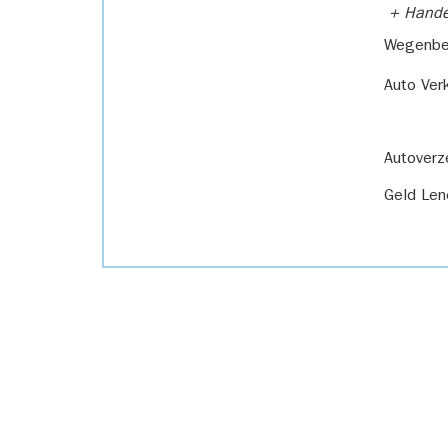
+ Handel
Wegenbel
Auto Ver
Autoverz
Geld Len