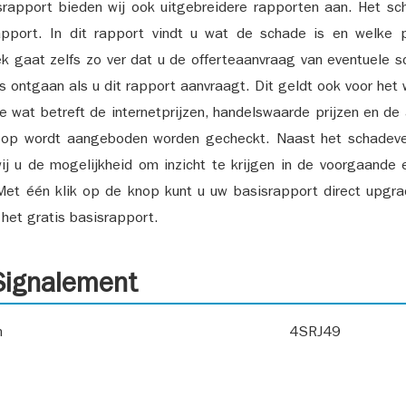
srapport bieden wij ook uitgebreidere rapporten aan. Het sch
pport. In dit rapport vindt u wat de schade is en welke 
k gaat zelfs zo ver dat u de offerteaanvraag van eventuele sch
ks ontgaan als u dit rapport aanvraagt. Dit geldt ook voor het 
ie wat betreft de internetprijzen, handelswaarde prijzen en de
 op wordt aangeboden worden gecheckt. Naast het schadeve
ij u de mogelijkheid om inzicht te krijgen in de voorgaande 
et één klik op de knop kunt u uw basisrapport direct upgra
het gratis basisrapport.
ignalement
n
4SRJ49