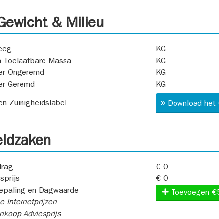
ewicht & Milieu
eeg
KG
 Toelaatbare Massa
KG
er Ongeremd
KG
er Geremd
KG
 en Zuinigheidslabel
Download het 
ldzaken
rag
€ 0
sprijs
€ 0
epaling en Dagwaarde
Toevoegen €
e Internetprijzen
koop Adviesprijs