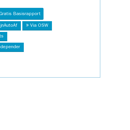
Gratis Basisrapport
ijnAutoAf
Via OSW
ts
Independer