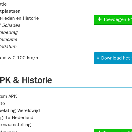
atie
itplaatsen
rleden en Historie
Toevoegen €
l Schades
ebedrag
elocatie
dedatum
heid & 0-100 km/h
Download het 
K & Historie
atum APK
uto
oelating Wereldwijd
fgifte Nederland
Tenaamstelling