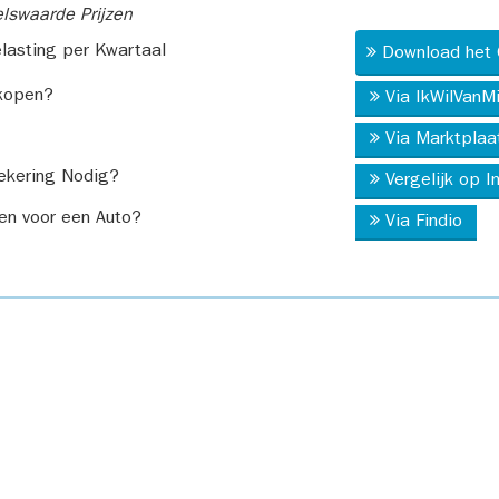
swaarde Prijzen
asting per Kwartaal
Download het 
kopen?
Via IkWilVanM
Via Marktplaa
ekering Nodig?
Vergelijk op 
en voor een Auto?
Via Findio