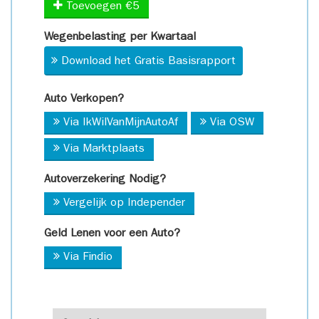
Toevoegen €5
Wegenbelasting per Kwartaal
Download het Gratis Basisrapport
Auto Verkopen?
Via IkWilVanMijnAutoAf
Via OSW
Via Marktplaats
Autoverzekering Nodig?
Vergelijk op Independer
Geld Lenen voor een Auto?
Via Findio