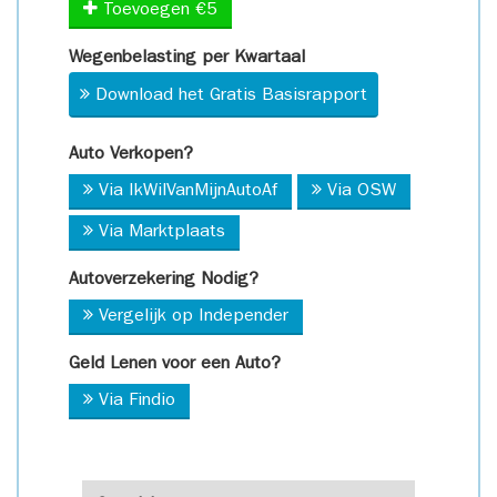
Toevoegen €5
Wegenbelasting per Kwartaal
Download het Gratis Basisrapport
Auto Verkopen?
Via IkWilVanMijnAutoAf
Via OSW
Via Marktplaats
Autoverzekering Nodig?
Vergelijk op Independer
Geld Lenen voor een Auto?
Via Findio