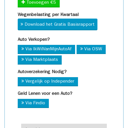
Toevoegen €5
Wegenbelasting per Kwartaal
Download het Gratis Basisrapport
Auto Verkopen?
Via IkWilVanMijnAutoAf
Via OSW
Via Marktplaats
Autoverzekering Nodig?
Vergelijk op Independer
Geld Lenen voor een Auto?
Via Findio