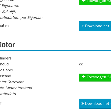
igenaren
Toevoegen €
 Eigenaren
 Zakelijk
ratiedatum per Eigenaar
aten
Download het 
otor
linders
nhoud
cc
idslabel
rstand
Toevoegen €
ter Overzicht
te Kilometerstand
ratiedata
f
Download het 