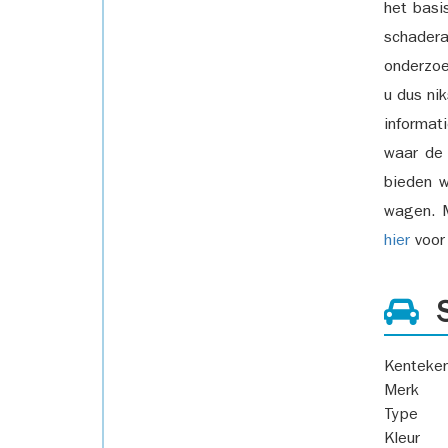
het basi
schadera
onderzoe
u dus ni
informat
waar de
bieden w
wagen. M
hier
voor 
S
Kenteke
Merk
Type
Kleur