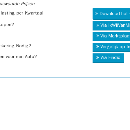
swaarde Prijzen
asting per Kwartaal
Download het 
kopen?
Via IkWilVanM
Via Marktplaa
ekering Nodig?
Vergelijk op 
en voor een Auto?
Via Findio