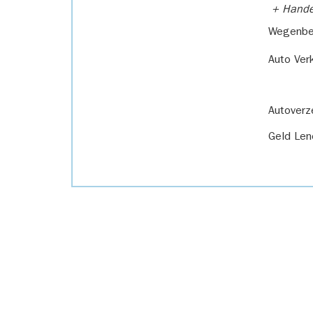
+ Handel
Wegenbel
Auto Ver
Autoverz
Geld Len