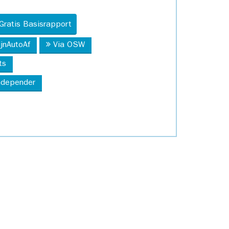
Gratis Basisrapport
ijnAutoAf
Via OSW
ts
Independer