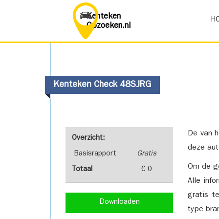
Kenteken
H
Opzoeken.nl
Kenteken Check 48SJRG
De van h
Overzicht:
deze aut
Basisrapport
Gratis
Om de ge
Totaal
€ 0
Alle inf
gratis t
Downloaden
type bra