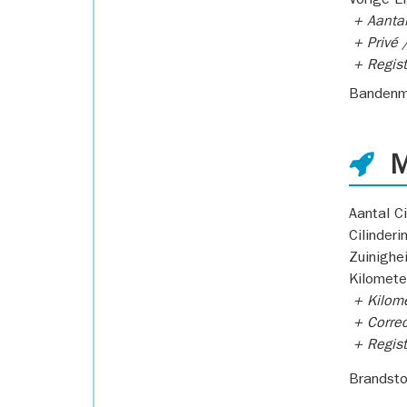
Vorige E
+ Aantal
+ Privé /
+ Regist
Bandenm
M
Aantal Ci
Cilinderi
Zuinighe
Kilomete
+ Kilome
+ Correc
+ Regist
Brandsto