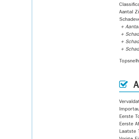
Classific
Aantal Z
Schadeve
+ Aanta
+ Schad
+ Schad
+ Scha
Topsnel
AP
Vervald
Importa
Eerste T
Eerste A
Laatste 