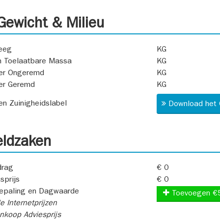
ewicht & Milieu
eeg
KG
 Toelaatbare Massa
KG
er Ongeremd
KG
er Geremd
KG
 en Zuinigheidslabel
Download het 
ldzaken
rag
€ 0
sprijs
€ 0
epaling en Dagwaarde
Toevoegen €
e Internetprijzen
koop Adviesprijs