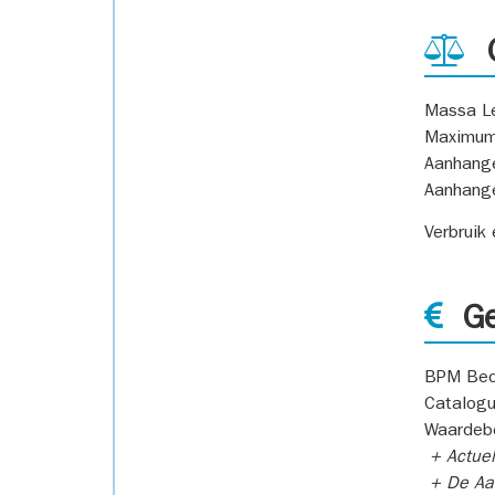
G
Massa L
Maximum
Aanhang
Aanhang
Verbruik
Ge
BPM Bed
Catalogu
Waardeb
+ Actuel
+ De Aan