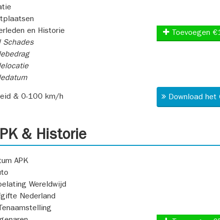
atie
itplaatsen
rleden en Historie
Toevoegen €
l Schades
ebedrag
elocatie
dedatum
heid & 0-100 km/h
Download het 
K & Historie
atum APK
uto
oelating Wereldwijd
fgifte Nederland
Tenaamstelling