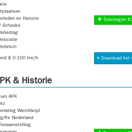
atie
itplaatsen
rleden en Historie
Toevoegen €
l Schades
ebedrag
elocatie
dedatum
heid & 0-100 km/h
Download het 
K & Historie
atum APK
uto
oelating Wereldwijd
fgifte Nederland
Tenaamstelling