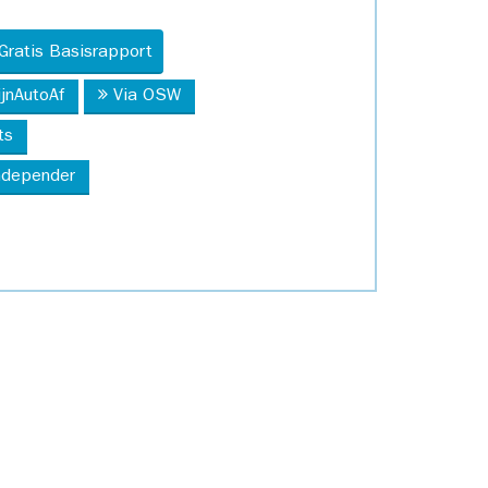
Gratis Basisrapport
ijnAutoAf
Via OSW
ts
Independer