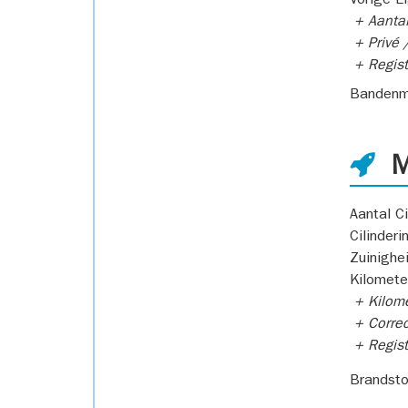
Vorige E
+ Aantal
+ Privé /
+ Regist
Bandenm
M
Aantal Ci
Cilinderi
Zuinighe
Kilomete
+ Kilome
+ Correc
+ Regist
Brandsto