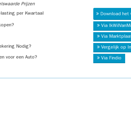
swaarde Prijzen
asting per Kwartaal
Download het 
kopen?
Via IkWilVanM
Via Marktplaa
ekering Nodig?
Vergelijk op 
en voor een Auto?
Via Findio