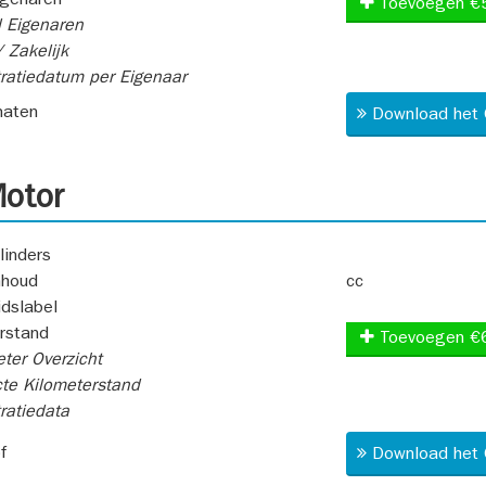
igenaren
Toevoegen €
 Eigenaren
 Zakelijk
ratiedatum per Eigenaar
aten
Download het 
otor
linders
nhoud
cc
idslabel
rstand
Toevoegen €
ter Overzicht
te Kilometerstand
ratiedata
f
Download het 