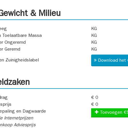
ewicht & Milieu
eeg
KG
 Toelaatbare Massa
KG
er Ongeremd
KG
er Geremd
KG
 en Zuinigheidslabel
Download het 
ldzaken
rag
€ 0
sprijs
€ 0
epaling en Dagwaarde
Toevoegen €
e Internetprijzen
koop Adviesprijs