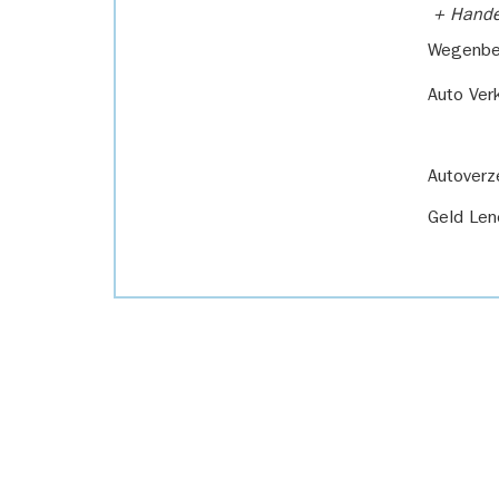
+ Handel
Wegenbel
Auto Ver
Autoverz
Geld Len