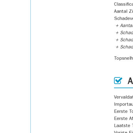
Classific
Aantal Z
Schadeve
+ Aanta
+ Schad
+ Schad
+ Scha
Topsnel
AP
Vervald
Importa
Eerste T
Eerste A
Laatste 