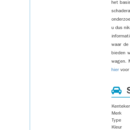
het basi
schadera
onderzoe
u dus ni
informat
waar de
bieden w
wagen. M
hier
voor 
S
Kenteke
Merk
Type
Kleur