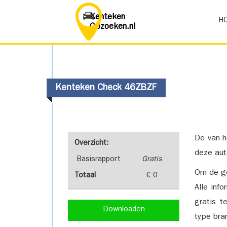
Kenteken
H
Opzoeken.nl
Kenteken Check 46ZBZF
De van h
Overzicht:
deze aut
Basisrapport
Gratis
Om de ge
Totaal
€ 0
Alle inf
gratis t
Downloaden
type bra