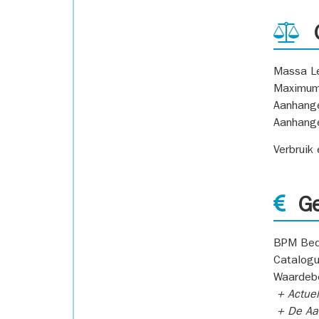
G
Massa L
Maximum
Aanhang
Aanhang
Verbruik
Ge
BPM Bed
Catalogu
Waardeb
+ Actuel
+ De Aan