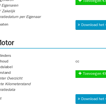
igenaren
Toevoegen €
 Eigenaren
 Zakelijk
ratiedatum per Eigenaar
aten
Download het 
otor
linders
nhoud
cc
idslabel
rstand
Toevoegen €
ter Overzicht
te Kilometerstand
ratiedata
f
Download het 