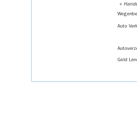
+ Handel
Wegenbel
Auto Ver
Autoverz
Geld Len