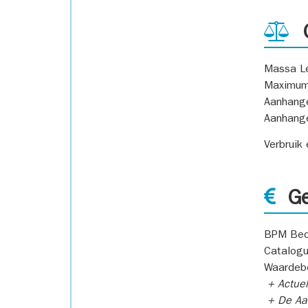
G
Massa L
Maximum
Aanhang
Aanhang
Verbruik
Ge
BPM Bed
Catalogu
Waardeb
+ Actuel
+ De Aan