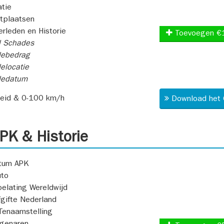
atie
itplaatsen
rleden en Historie
Toevoegen €
l Schades
ebedrag
elocatie
dedatum
heid & 0-100 km/h
Download het 
K & Historie
atum APK
uto
oelating Wereldwijd
fgifte Nederland
Tenaamstelling