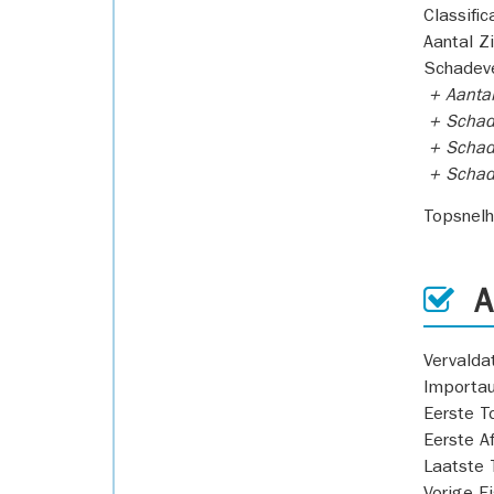
Classific
Aantal Z
Schadeve
+ Aanta
+ Schad
+ Schad
+ Scha
Topsnel
AP
Vervald
Importa
Eerste T
Eerste A
Laatste 