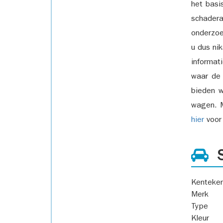
het basi
schadera
onderzoe
u dus ni
informat
waar de
bieden w
wagen. M
hier
voor 
S
Kenteke
Merk
Type
Kleur