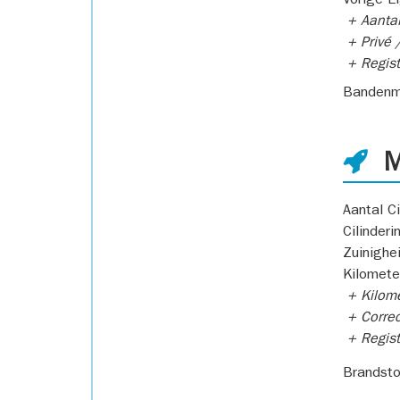
Vorige E
+ Aantal
+ Privé /
+ Regist
Bandenm
M
Aantal Ci
Cilinderi
Zuinighe
Kilomete
+ Kilome
+ Correc
+ Regist
Brandsto