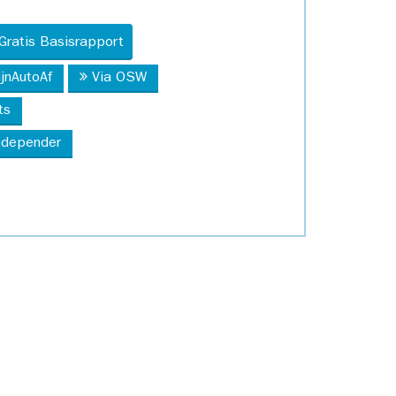
Gratis Basisrapport
ijnAutoAf
Via OSW
ts
Independer