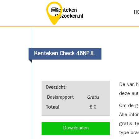
Kenteken
H
Opzoeken.nl
Kenteken Check 46NPJL
De van h
Overzicht:
deze aut
Basisrapport
Gratis
Om de ge
Totaal
€ 0
Alle inf
gratis t
Downloaden
type bra