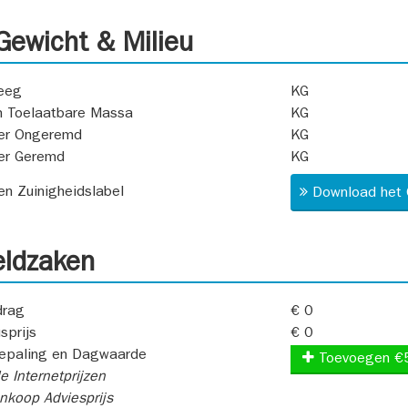
ewicht & Milieu
eeg
KG
 Toelaatbare Massa
KG
er Ongeremd
KG
er Geremd
KG
 en Zuinigheidslabel
Download het 
ldzaken
rag
€ 0
sprijs
€ 0
epaling en Dagwaarde
Toevoegen €
e Internetprijzen
koop Adviesprijs