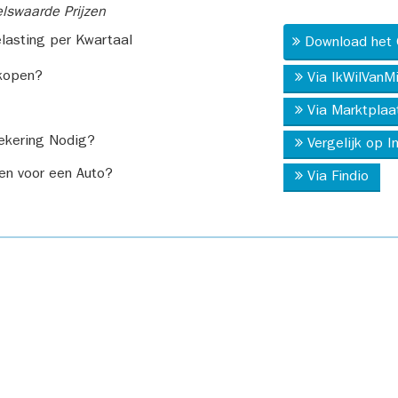
swaarde Prijzen
asting per Kwartaal
Download het 
kopen?
Via IkWilVanM
Via Marktplaa
ekering Nodig?
Vergelijk op 
en voor een Auto?
Via Findio