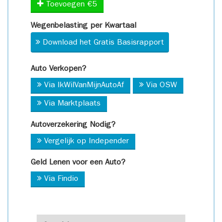
Toevoegen €5
Wegenbelasting per Kwartaal
Download het Gratis Basisrapport
Auto Verkopen?
Via IkWilVanMijnAutoAf
Via OSW
Via Marktplaats
Autoverzekering Nodig?
Vergelijk op Independer
Geld Lenen voor een Auto?
Via Findio