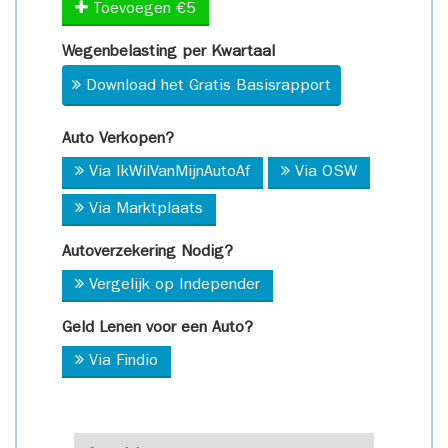
Toevoegen €5
Wegenbelasting per Kwartaal
Download het Gratis Basisrapport
Auto Verkopen?
Via IkWilVanMijnAutoAf
Via OSW
Via Marktplaats
Autoverzekering Nodig?
Vergelijk op Independer
Geld Lenen voor een Auto?
Via Findio