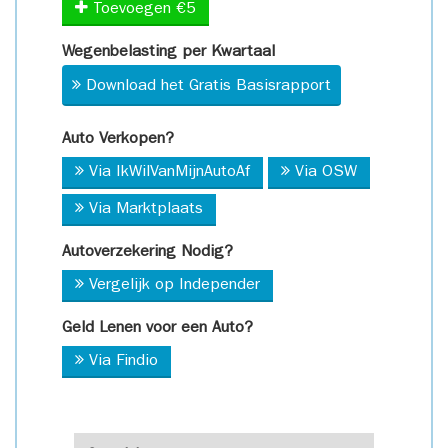
Toevoegen €5
Wegenbelasting per Kwartaal
Download het Gratis Basisrapport
Auto Verkopen?
Via IkWilVanMijnAutoAf
Via OSW
Via Marktplaats
Autoverzekering Nodig?
Vergelijk op Independer
Geld Lenen voor een Auto?
Via Findio