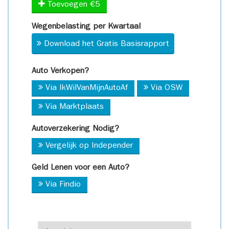
Toevoegen €5
Wegenbelasting per Kwartaal
Download het Gratis Basisrapport
Auto Verkopen?
Via IkWilVanMijnAutoAf
Via OSW
Via Marktplaats
Autoverzekering Nodig?
Vergelijk op Independer
Geld Lenen voor een Auto?
Via Findio