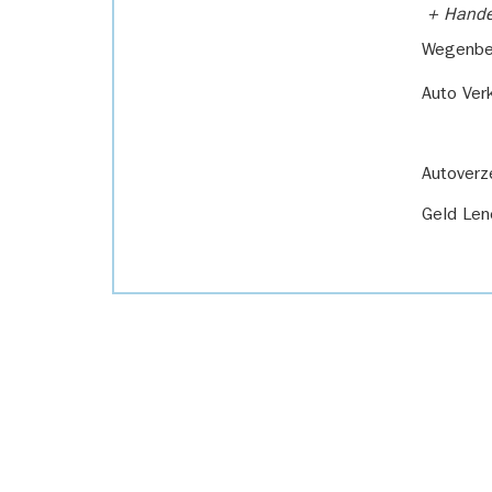
+ Handel
Wegenbel
Auto Ver
Autoverz
Geld Len