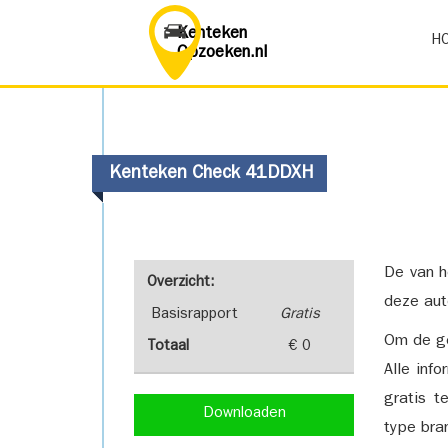
Kenteken
H
Opzoeken.nl
Kenteken Check 41DDXH
De van h
Overzicht:
deze aut
Basisrapport
Gratis
Om de ge
Totaal
€ 0
Alle inf
gratis t
Downloaden
type bra