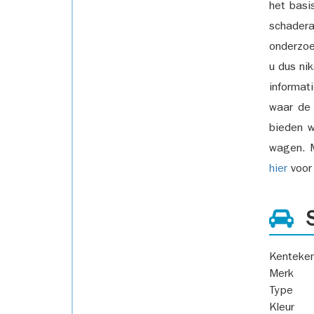
het basi
schadera
onderzoe
u dus ni
informat
waar de
bieden w
wagen. M
hier
voor 
S
Kenteke
Merk
Type
Kleur