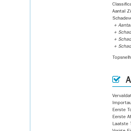
Classific
Aantal Z
Schadeve
+ Aanta
+ Schad
+ Schad
+ Scha
Topsnel
AP
Vervald
Importa
Eerste T
Eerste A
Laatste 