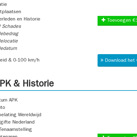
atie
itplaatsen
rleden en Historie
Toevoegen €
l Schades
ebedrag
elocatie
dedatum
heid & 0-100 km/h
Download het 
K & Historie
atum APK
uto
oelating Wereldwijd
fgifte Nederland
Tenaamstelling