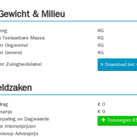
ewicht & Milieu
eeg
KG
 Toelaatbare Massa
KG
er Ongeremd
KG
er Geremd
KG
 en Zuinigheidslabel
Download het 
ldzaken
rag
€ 0
sprijs
€ 0
epaling en Dagwaarde
Toevoegen €
e Internetprijzen
koop Adviesprijs