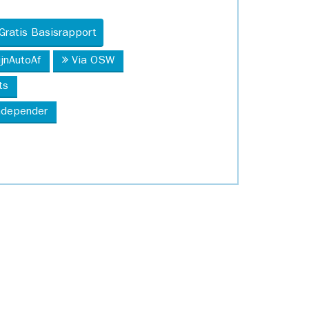
Gratis Basisrapport
ijnAutoAf
Via OSW
ts
Independer