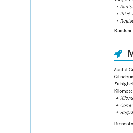
Vorige E
+ Aantal
+ Privé /
+ Regist
Bandenm
M
Aantal Ci
Cilinderi
Zuinighe
Kilomete
+ Kilome
+ Correc
+ Regist
Brandsto