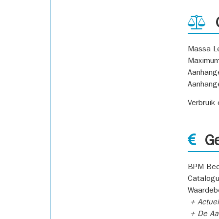
G
Massa L
Maximum
Aanhang
Aanhang
Verbruik
Ge
BPM Bed
Catalogu
Waardeb
+ Actuel
+ De Aan