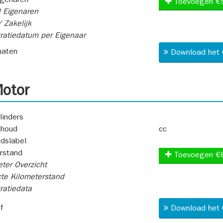
igenaren
Toevoegen €
 Eigenaren
 Zakelijk
ratiedatum per Eigenaar
aten
Download het 
otor
linders
nhoud
cc
idslabel
rstand
Toevoegen €
ter Overzicht
te Kilometerstand
ratiedata
f
Download het 