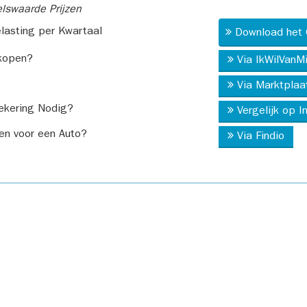
swaarde Prijzen
asting per Kwartaal
Download het 
kopen?
Via IkWilVanM
Via Marktplaa
ekering Nodig?
Vergelijk op 
en voor een Auto?
Via Findio