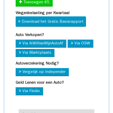
Toevoegen €5
Wegenbelasting per Kwartaal
Download het Gratis Basisrapport
Auto Verkopen?
Via IkWilVanMijnAutoAf
Via OSW
Via Marktplaats
Autoverzekering Nodig?
Vergelijk op Independer
Geld Lenen voor een Auto?
Via Findio