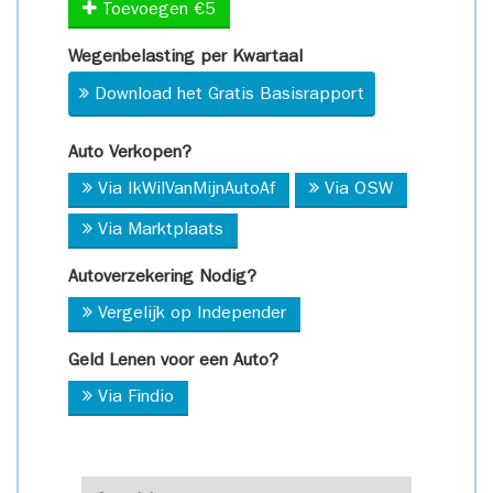
Toevoegen €5
Wegenbelasting per Kwartaal
Download het Gratis Basisrapport
Auto Verkopen?
Via IkWilVanMijnAutoAf
Via OSW
Via Marktplaats
Autoverzekering Nodig?
Vergelijk op Independer
Geld Lenen voor een Auto?
Via Findio