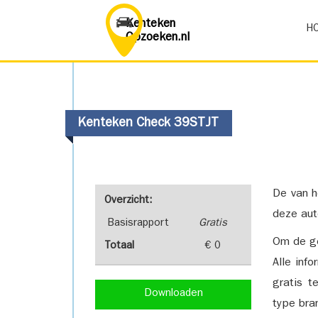
Kenteken
H
Opzoeken.nl
Kenteken Check 39STJT
De van h
Overzicht:
deze aut
Basisrapport
Gratis
Om de ge
Totaal
€ 0
Alle inf
gratis t
Downloaden
type bra