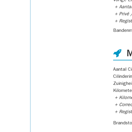
Vorige E
+ Aantal
+ Privé /
+ Regist
Bandenm
M
Aantal Ci
Cilinderi
Zuinighe
Kilomete
+ Kilome
+ Correc
+ Regist
Brandsto