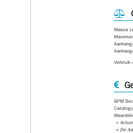
G
Massa L
Maximum
Aanhang
Aanhang
Verbruik
Ge
BPM Bed
Catalogu
Waardeb
+ Actuel
+ De Aan