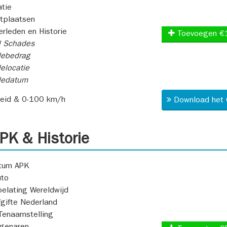
atie
itplaatsen
rleden en Historie
Toevoegen €
l Schades
ebedrag
elocatie
dedatum
heid & 0-100 km/h
Download het 
K & Historie
atum APK
uto
oelating Wereldwijd
fgifte Nederland
Tenaamstelling