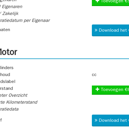
igenaren
Toevoegen €
 Eigenaren
 Zakelijk
ratiedatum per Eigenaar
aten
Download het 
otor
linders
nhoud
cc
idslabel
rstand
Toevoegen €
ter Overzicht
te Kilometerstand
ratiedata
f
Download het 