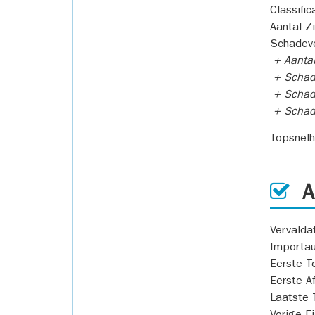
Classific
Aantal Z
Schadeve
+ Aanta
+ Schad
+ Schad
+ Scha
Topsnel
AP
Vervald
Importa
Eerste T
Eerste A
Laatste 