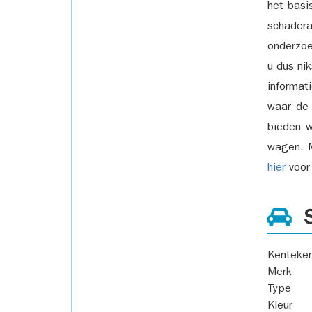
het basi
schadera
onderzoe
u dus ni
informat
waar de
bieden w
wagen. M
hier
voor 
S
Kenteke
Merk
Type
Kleur