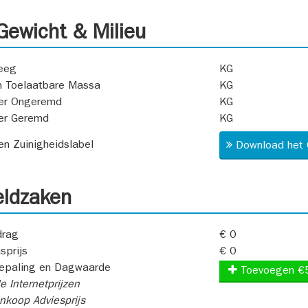
ewicht & Milieu
eeg
KG
 Toelaatbare Massa
KG
er Ongeremd
KG
er Geremd
KG
 en Zuinigheidslabel
Download het 
ldzaken
rag
€ 0
sprijs
€ 0
epaling en Dagwaarde
Toevoegen €
e Internetprijzen
koop Adviesprijs