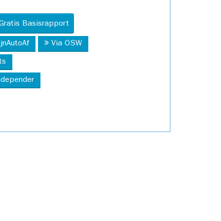
Gratis Basisrapport
ijnAutoAf
Via OSW
ts
Independer