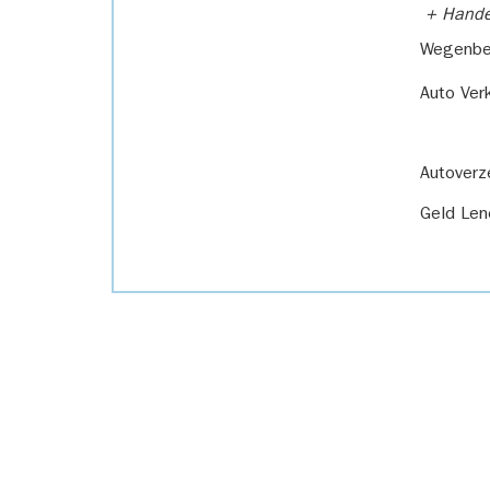
+ Handel
Wegenbel
Auto Ver
Autoverz
Geld Len