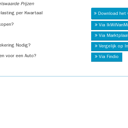
swaarde Prijzen
asting per Kwartaal
Download het 
kopen?
Via IkWilVanM
Via Marktplaa
ekering Nodig?
Vergelijk op 
en voor een Auto?
Via Findio