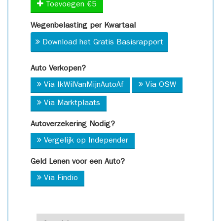
Toevoegen €5
Wegenbelasting per Kwartaal
Download het Gratis Basisrapport
Auto Verkopen?
Via IkWilVanMijnAutoAf
Via OSW
Via Marktplaats
Autoverzekering Nodig?
Vergelijk op Independer
Geld Lenen voor een Auto?
Via Findio