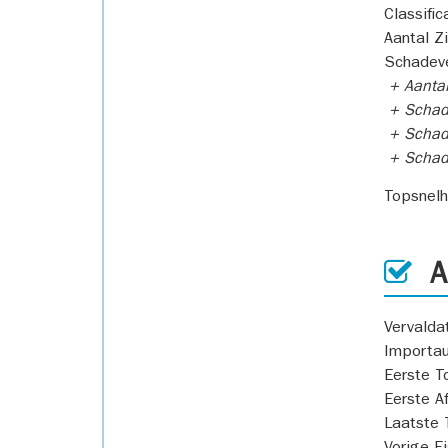
Classific
Aantal Z
Schadeve
+ Aanta
+ Schad
+ Schad
+ Scha
Topsnel
AP
Vervald
Importa
Eerste T
Eerste A
Laatste 