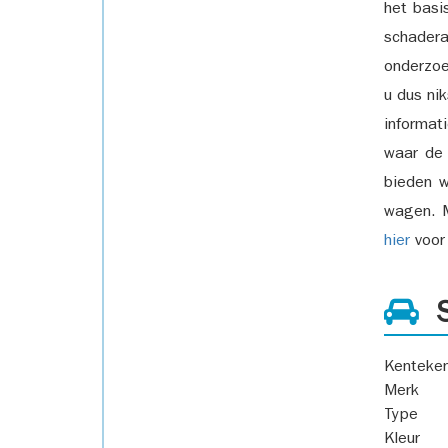
het basi
schadera
onderzoe
u dus ni
informat
waar de
bieden w
wagen. M
hier
voor 
S
Kenteke
Merk
Type
Kleur