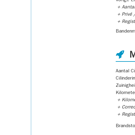
Vorige E
+ Aantal
+ Privé /
+ Regist
Bandenm
M
Aantal Ci
Cilinderi
Zuinighe
Kilomete
+ Kilome
+ Correc
+ Regist
Brandsto