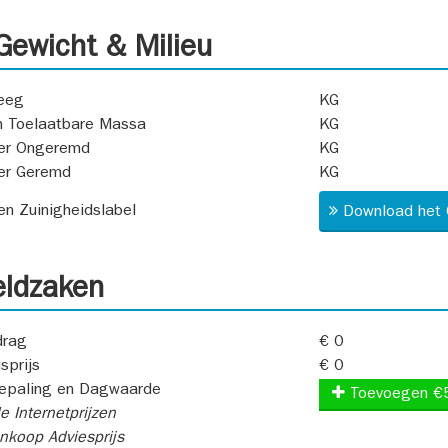
ewicht & Milieu
eeg
KG
 Toelaatbare Massa
KG
er Ongeremd
KG
er Geremd
KG
 en Zuinigheidslabel
Download het 
ldzaken
rag
€ 0
sprijs
€ 0
epaling en Dagwaarde
Toevoegen €
e Internetprijzen
koop Adviesprijs