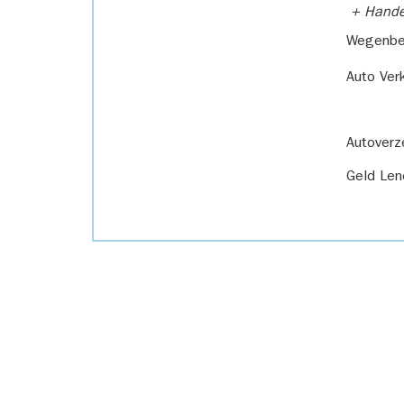
+ Handel
Wegenbel
Auto Ver
Autoverz
Geld Len