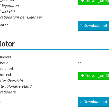
igenaren
Toevoegen €
 Eigenaren
 Zakelijk
ratiedatum per Eigenaar
aten
Download het 
otor
linders
nhoud
cc
idslabel
rstand
Toevoegen €
ter Overzicht
te Kilometerstand
ratiedata
f
Download het 