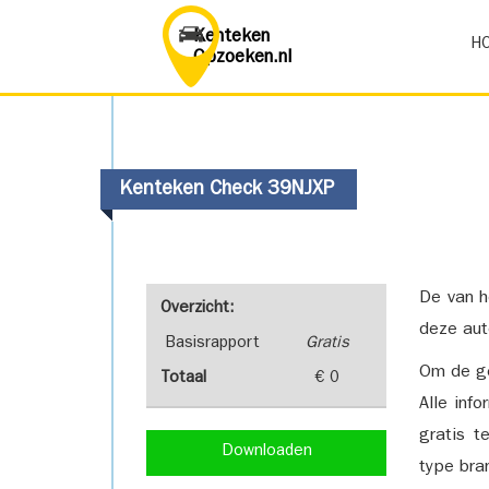
Kenteken
H
Opzoeken.nl
Kenteken Check 39NJXP
De van h
Overzicht:
deze aut
Basisrapport
Gratis
Om de ge
Totaal
€ 0
Alle inf
gratis t
Downloaden
type bra