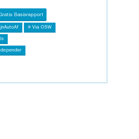
Gratis Basisrapport
ijnAutoAf
Via OSW
ts
Independer