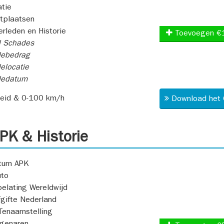
atie
itplaatsen
rleden en Historie
Toevoegen €
l Schades
ebedrag
elocatie
dedatum
heid & 0-100 km/h
Download het 
K & Historie
atum APK
uto
oelating Wereldwijd
fgifte Nederland
Tenaamstelling