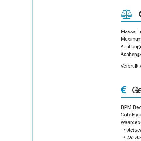
G
Massa L
Maximum
Aanhang
Aanhang
Verbruik
Ge
BPM Bed
Catalogu
Waardeb
+ Actuel
+ De Aan