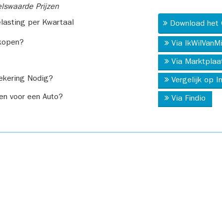
swaarde Prijzen
asting per Kwartaal
Download het 
kopen?
Via IkWilVanM
Via Marktplaa
ekering Nodig?
Vergelijk op 
en voor een Auto?
Via Findio