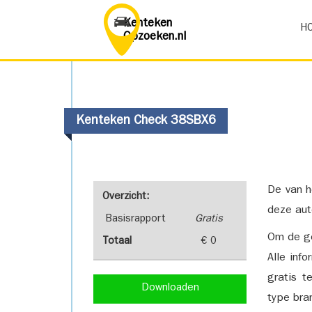
Kenteken
H
Opzoeken.nl
Kenteken Check 38SBX6
De van h
Overzicht:
deze aut
Basisrapport
Gratis
Om de ge
Totaal
€ 0
Alle inf
gratis t
Downloaden
type bra