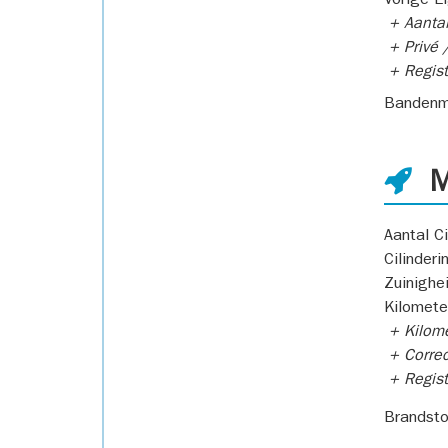
Vorige E
+ Aantal
+ Privé /
+ Regist
Bandenm
M
Aantal Ci
Cilinderi
Zuinighe
Kilomete
+ Kilome
+ Correc
+ Regist
Brandsto