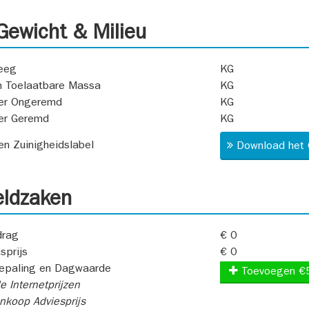
ewicht & Milieu
eeg
KG
 Toelaatbare Massa
KG
er Ongeremd
KG
er Geremd
KG
 en Zuinigheidslabel
Download het 
ldzaken
rag
€ 0
sprijs
€ 0
epaling en Dagwaarde
Toevoegen €
e Internetprijzen
koop Adviesprijs