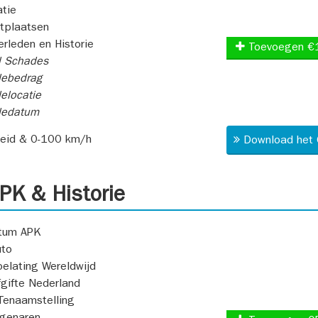
atie
itplaatsen
rleden en Historie
Toevoegen €
l Schades
ebedrag
elocatie
dedatum
heid & 0-100 km/h
Download het 
K & Historie
atum APK
uto
oelating Wereldwijd
fgifte Nederland
Tenaamstelling