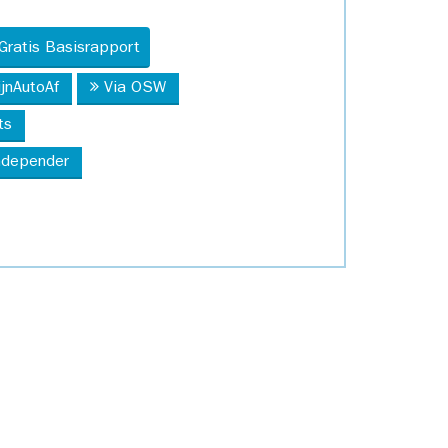
Gratis Basisrapport
ijnAutoAf
Via OSW
ts
Independer