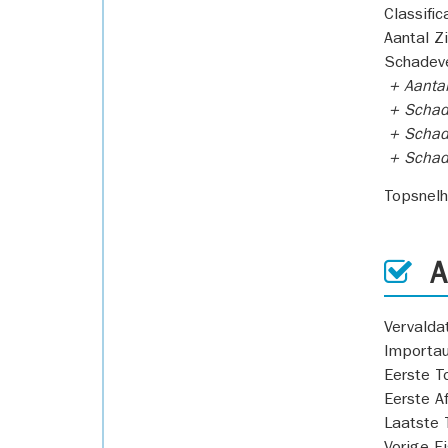
Classific
Aantal Z
Schadeve
+ Aanta
+ Schad
+ Schad
+ Scha
Topsnel
AP
Vervald
Importa
Eerste T
Eerste A
Laatste 