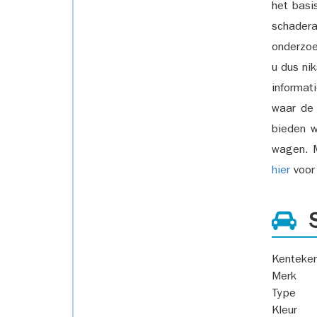
het basi
schadera
onderzoe
u dus ni
informat
waar de
bieden w
wagen. M
hier
voor 
S
Kenteke
Merk
Type
Kleur