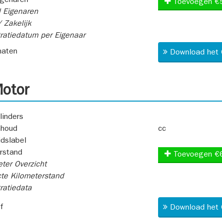
igenaren
Toevoegen €
 Eigenaren
 Zakelijk
ratiedatum per Eigenaar
aten
Download het 
otor
linders
nhoud
cc
idslabel
rstand
Toevoegen €
ter Overzicht
te Kilometerstand
ratiedata
f
Download het 