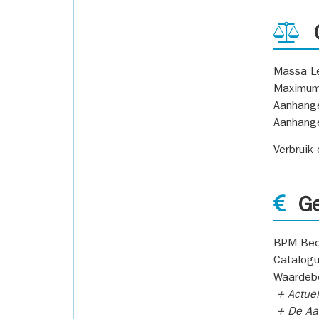
G
Massa L
Maximum
Aanhang
Aanhang
Verbruik
Ge
BPM Bed
Catalogu
Waardeb
+ Actuel
+ De Aan