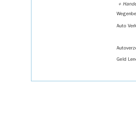
+ Handel
Wegenbel
Auto Ver
Autoverz
Geld Len