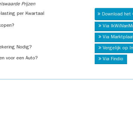
swaarde Prijzen
asting per Kwartaal
Download het 
kopen?
Via IkWilVanM
Via Marktplaa
ekering Nodig?
Vergelijk op 
en voor een Auto?
Via Findio