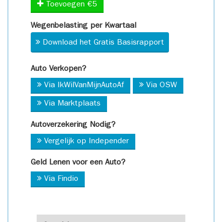
Toevoegen €5
Wegenbelasting per Kwartaal
Download het Gratis Basisrapport
Auto Verkopen?
Via IkWilVanMijnAutoAf
Via OSW
Via Marktplaats
Autoverzekering Nodig?
Vergelijk op Independer
Geld Lenen voor een Auto?
Via Findio