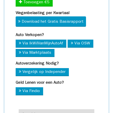
Toevoegen €5
Wegenbelasting per Kwartaal
Download het Gratis Basisrapport
Auto Verkopen?
Via IkWilVanMijnAutoAf
Via OSW
Via Marktplaats
Autoverzekering Nodig?
Vergelijk op Independer
Geld Lenen voor een Auto?
Via Findio