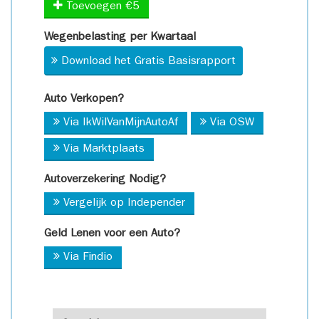
Toevoegen €5
Wegenbelasting per Kwartaal
Download het Gratis Basisrapport
Auto Verkopen?
Via IkWilVanMijnAutoAf
Via OSW
Via Marktplaats
Autoverzekering Nodig?
Vergelijk op Independer
Geld Lenen voor een Auto?
Via Findio