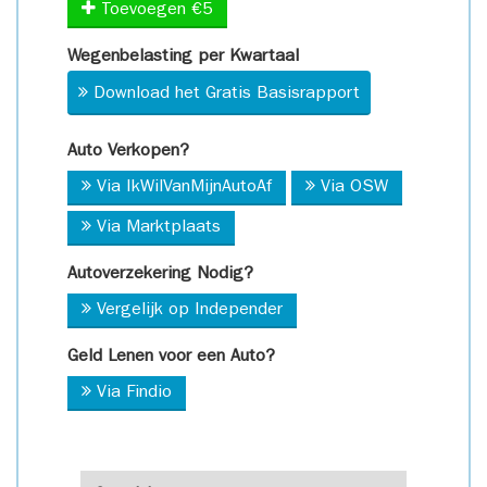
Toevoegen €5
Wegenbelasting per Kwartaal
Download het Gratis Basisrapport
Auto Verkopen?
Via IkWilVanMijnAutoAf
Via OSW
Via Marktplaats
Autoverzekering Nodig?
Vergelijk op Independer
Geld Lenen voor een Auto?
Via Findio