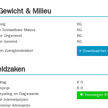
ewicht & Milieu
eeg
KG
 Toelaatbare Massa
KG
er Ongeremd
KG
er Geremd
KG
 en Zuinigheidslabel
Download het 
ldzaken
rag
€ 0
sprijs
€ 0
epaling en Dagwaarde
Toevoegen €
e Internetprijzen
koop Adviesprijs