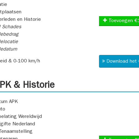
atie
itplaatsen
rleden en Historie
Toevoegen €
l Schades
ebedrag
elocatie
dedatum
heid & 0-100 km/h
Download het 
K & Historie
atum APK
uto
oelating Wereldwijd
fgifte Nederland
Tenaamstelling