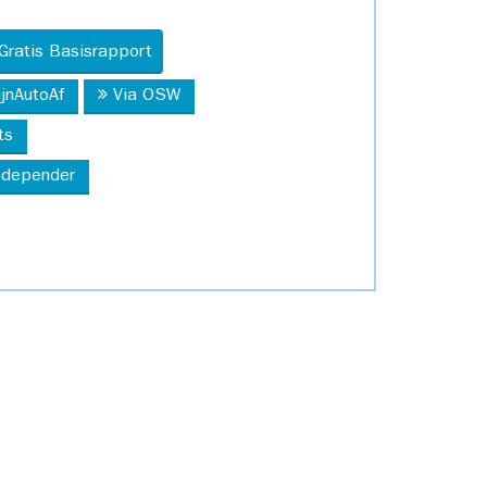
Gratis Basisrapport
ijnAutoAf
Via OSW
ts
Independer