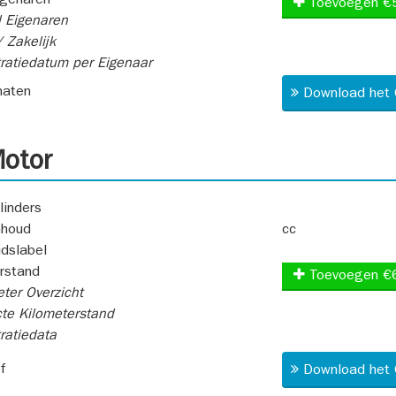
igenaren
Toevoegen €
 Eigenaren
 Zakelijk
ratiedatum per Eigenaar
aten
Download het 
otor
linders
nhoud
cc
idslabel
rstand
Toevoegen €
ter Overzicht
te Kilometerstand
ratiedata
f
Download het 