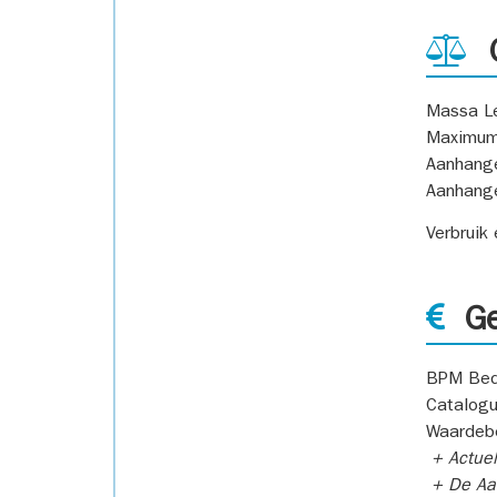
G
Massa L
Maximum
Aanhang
Aanhang
Verbruik
Ge
BPM Bed
Catalogu
Waardeb
+ Actuel
+ De Aan