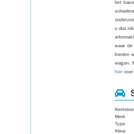
het basi
schadera
onderzoe
u dus ni
informat
waar de
bieden w
wagen. M
hier
voor 
S
Kenteke
Merk
Type
Kleur