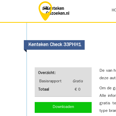
Kenteken
H
Opzoeken.nl
Kenteken Check 33PHH1
De van h
Overzicht:
deze aut
Basisrapport
Gratis
Om de ge
Totaal
€ 0
Alle inf
gratis t
Downloaden
type bra