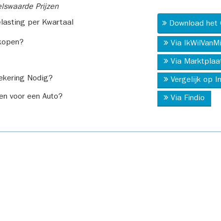
swaarde Prijzen
asting per Kwartaal
Download het 
kopen?
Via IkWilVanM
Via Marktplaa
ekering Nodig?
Vergelijk op 
en voor een Auto?
Via Findio