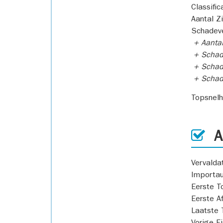
Classific
Aantal Z
Schadeve
+ Aanta
+ Schad
+ Schad
+ Scha
Topsnel
AP
Vervald
Importa
Eerste T
Eerste A
Laatste 