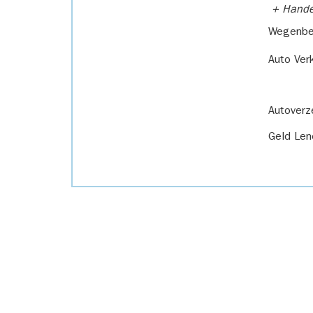
+ Handel
Wegenbel
Auto Ver
Autoverz
Geld Len