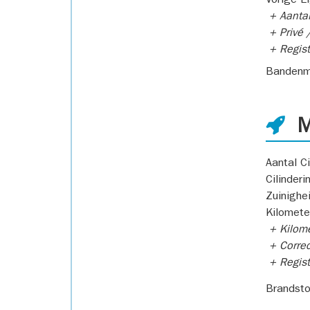
Vorige E
+ Aantal
+ Privé /
+ Regist
Bandenm
M
Aantal Ci
Cilinderi
Zuinighe
Kilomete
+ Kilome
+ Correc
+ Regist
Brandsto