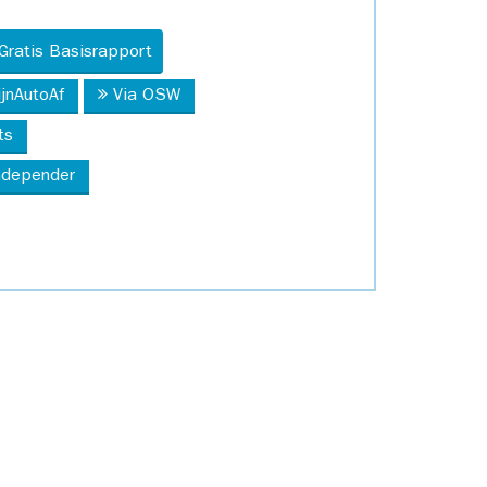
Gratis Basisrapport
ijnAutoAf
Via OSW
ts
Independer