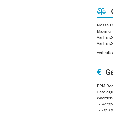
G
Massa L
Maximum
Aanhang
Aanhang
Verbruik
Ge
BPM Bed
Catalogu
Waardeb
+ Actuel
+ De Aan