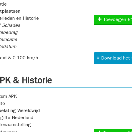
atie
itplaatsen
rleden en Historie
Toevoegen €
l Schades
ebedrag
elocatie
dedatum
heid & 0-100 km/h
Download het 
K & Historie
atum APK
uto
oelating Wereldwijd
fgifte Nederland
Tenaamstelling