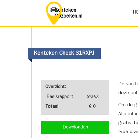
Kenteken
H
Opzoeken.nl
Kenteken Check 31RXPJ
De van h
Overzicht:
deze aut
Basisrapport
Gratis
Om de ge
Totaal
€ 0
Alle inf
gratis t
Downloaden
type bra