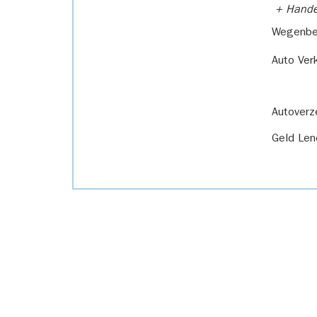
+ Handel
Wegenbel
Auto Ver
Autoverz
Geld Len