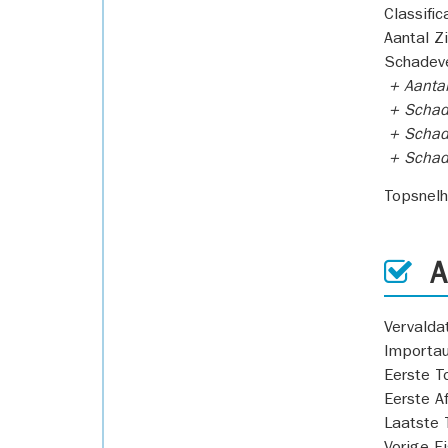
Classific
Aantal Z
Schadeve
+ Aanta
+ Schad
+ Schad
+ Scha
Topsnel
AP
Vervald
Importa
Eerste T
Eerste A
Laatste 