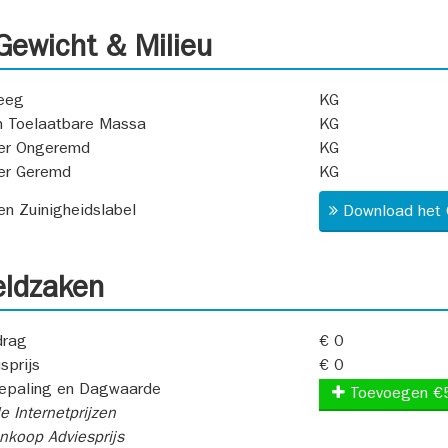
ewicht & Milieu
eeg
KG
 Toelaatbare Massa
KG
er Ongeremd
KG
er Geremd
KG
 en Zuinigheidslabel
Download het 
ldzaken
rag
€ 0
sprijs
€ 0
epaling en Dagwaarde
Toevoegen €
e Internetprijzen
koop Adviesprijs