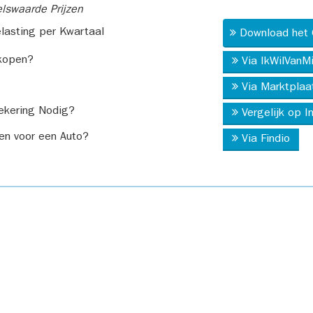
swaarde Prijzen
asting per Kwartaal
Download het 
kopen?
Via IkWilVanM
Via Marktplaa
ekering Nodig?
Vergelijk op 
en voor een Auto?
Via Findio