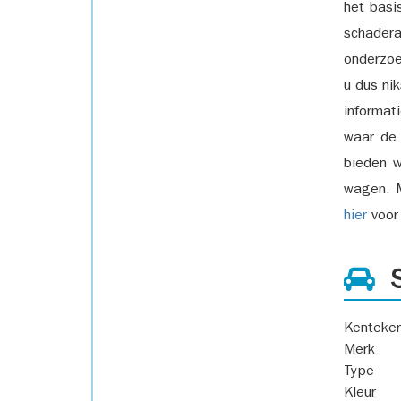
het basi
schadera
onderzoe
u dus ni
informat
waar de
bieden w
wagen. M
hier
voor 
S
Kenteke
Merk
Type
Kleur