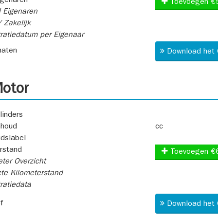
igenaren
Toevoegen €
 Eigenaren
 Zakelijk
ratiedatum per Eigenaar
aten
Download het 
otor
linders
nhoud
cc
idslabel
rstand
Toevoegen €
ter Overzicht
te Kilometerstand
ratiedata
f
Download het 