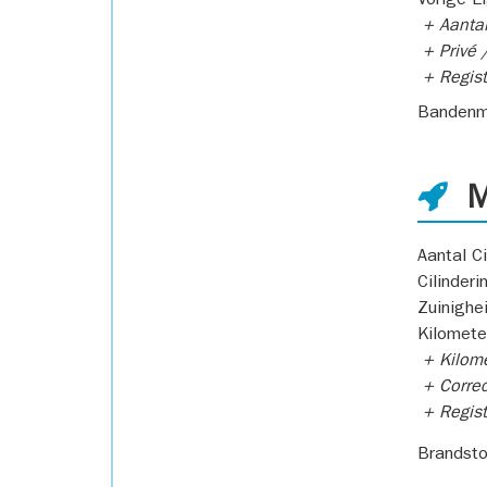
Vorige E
+ Aantal
+ Privé /
+ Regist
Bandenm
M
Aantal Ci
Cilinderi
Zuinighe
Kilomete
+ Kilome
+ Correc
+ Regist
Brandsto