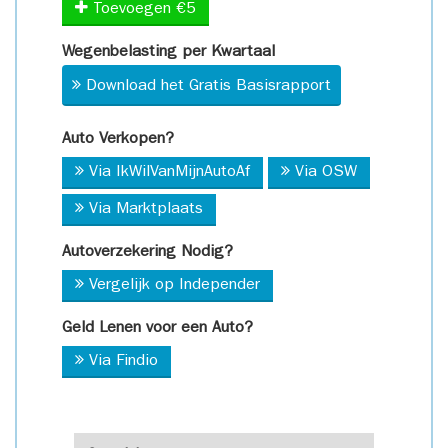
Toevoegen €5
Wegenbelasting per Kwartaal
Download het Gratis Basisrapport
Auto Verkopen?
Via IkWilVanMijnAutoAf
Via OSW
Via Marktplaats
Autoverzekering Nodig?
Vergelijk op Independer
Geld Lenen voor een Auto?
Via Findio